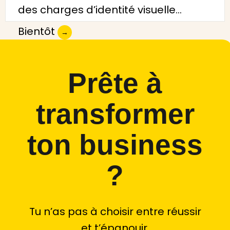
des charges d’identité visuelle…
Bientôt
→
Prête à
transformer
ton business
?
Tu n’as pas à choisir entre réussir
et t’épanouir.