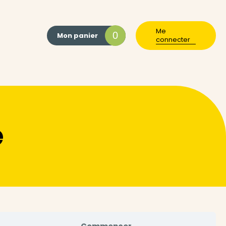
Me
0
Mon panier
connecter
e