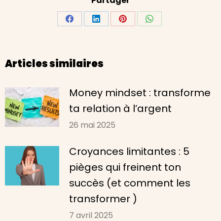
Partager
Partager
Partager
Partager
Partager
sur
sur
sur
sur
Facebook
LinkedIn
Pinterest
WhatsApp
Articles similaires
Money mindset : transforme
ta relation à l’argent
26 mai 2025
Croyances limitantes : 5
pièges qui freinent ton
succès (et comment les
transformer )
7 avril 2025