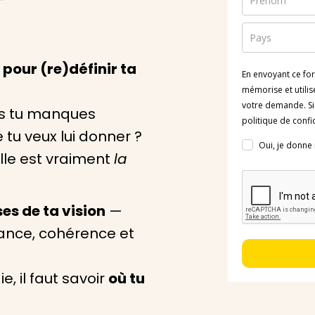
 pour (re)définir ta
En envoyant ce for
mémorise et utilise
votre demande. Si 
ais tu manques
politique de confi
e tu veux lui donner ?
Oui, je donn
elle est vraiment
la
es de ta vision
—
iance, cohérence et
, il faut savoir
où tu