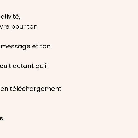
tivité,
vre pour ton
n message et ton
uit autant qu’il
ts en téléchargement
es