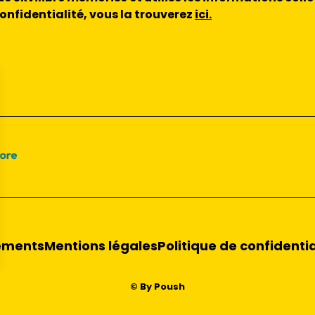
confidentialité, vous la trouverez
ici.
ments
Mentions légales
Politique de confidentia
© By Poush