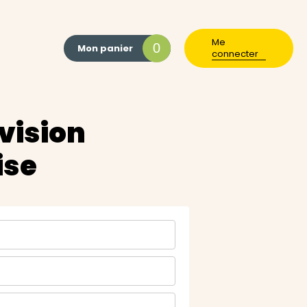
Me
0
Mon panier
connecter
 vision
ise